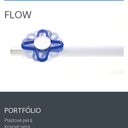
FLOW
PORTFÓLIO
Plastové perá
Kovové perá