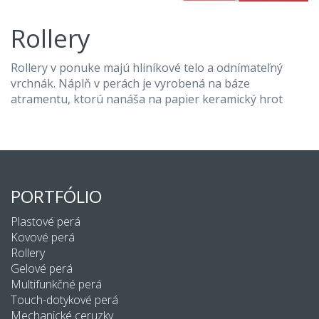
Rollery
Rollery v ponuke majú hliníkové telo a odnímateľný
vrchnák. Náplň v perách je vyrobená na báze
atramentu, ktorú nanáša na papier keramický hrot
PORTFÓLIO
Plastové perá
Kovové perá
Rollery
Gelové perá
Multifunkčné perá
Touch-dotykové perá
Mechanické ceruzky