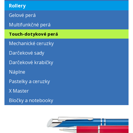
Rollery
Gelové perá
Multifunkčné perá
Touch-dotykové perá
Mechanické ceruzky
Darčekové sady
Darčekové krabičky
Náplne
Pastelky a ceruzky
X Master
Bločky a notebooky