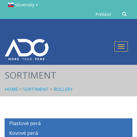
slovensky
Zadejte
Prihlásiť
text
Toggl
naviga
SORTIMENT
HOME
>
SORTIMENT
>
ROLLERY
Plastové perá
Kovové perá