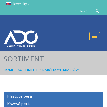
slovensky
Zadejte
Prihlásiť
text
Toggl
naviga
SORTIMENT
HOME
>
SORTIMENT
>
DARČEKOVÉ KRABIČKY
Plastové perá
Kovové perá