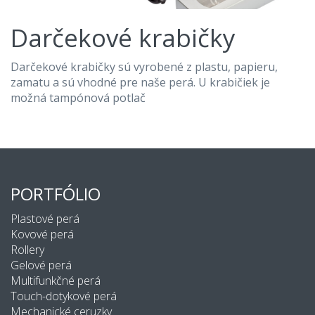
Darčekové krabičky
Darčekové krabičky sú vyrobené z plastu, papieru,
zamatu a sú vhodné pre naše perá. U krabičiek je
možná tampónová potlač
PORTFÓLIO
Plastové perá
Kovové perá
Rollery
Gelové perá
Multifunkčné perá
Touch-dotykové perá
Mechanické ceruzky