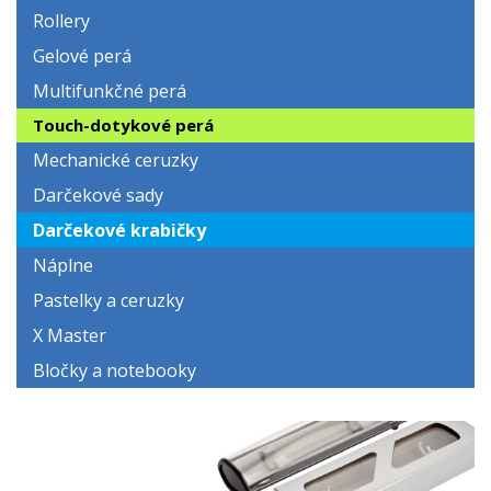
Rollery
Gelové perá
Multifunkčné perá
Touch-dotykové perá
Mechanické ceruzky
Darčekové sady
Darčekové krabičky
Náplne
Pastelky a ceruzky
X Master
Bločky a notebooky