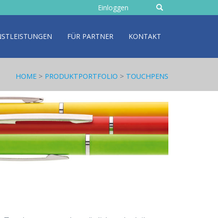
geben
Einloggen
Sie
Text
NSTLEISTUNGEN
FÜR PARTNER
KONTAKT
HOME
>
PRODUKTPORTFOLIO
>
TOUCHPENS