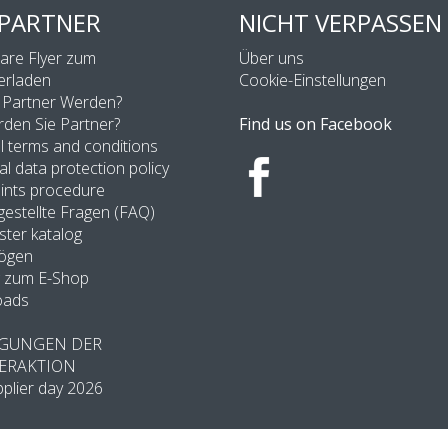
 PARTNER
NICHT VERPASSEN
bare Flyer zum
Über uns
erladen
Cookie-Einstellungen
Partner Werden?
den Sie Partner?
Find us on Facebook
 terms and conditions
l data protection policy
ints procedure
gestellte Fragen (FAQ)
ter katalog
ögen
 zum E-Shop
oads
GUNGEN DER
ERAKTION
plier day 2026