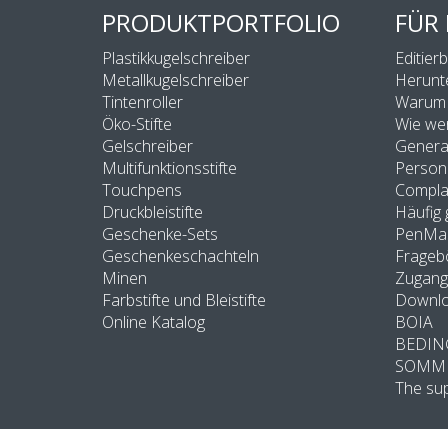
PRODUKTPORTFOLIO
FÜR
Plastikkugelschreiber
Editier
Metallkugelschreiber
Herunt
Tintenroller
Warum 
Öko-Stifte
Wie wer
Gelschreiber
General
Multifunktionsstifte
Persona
Touchpens
Compla
Druckbleistifte
Häufig 
Geschenke-Sets
PenMas
Geschenkeschachteln
Frageb
Minen
Zugang
Farbstifte und Bleistifte
Downl
Online Katalog
BOIA
BEDIN
SOMM
The sup