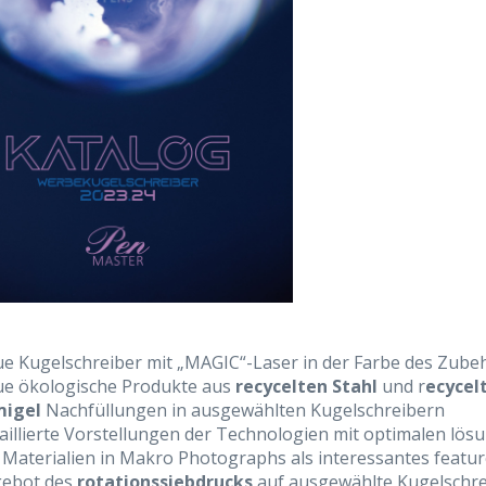
e Kugelschreiber mit „MAGIC“-Laser in der Farbe des Zube
e ökologische Produkte aus
recycelten Stahl
und r
ecycel
igel
Nachfüllungen in ausgewählten Kugelschreibern
aillierte Vorstellungen der Technologien mit optimalen l
 Materialien in Makro Photographs als interessantes feat
ebot des
rotationssiebdrucks
auf ausgewählte Kugelschre