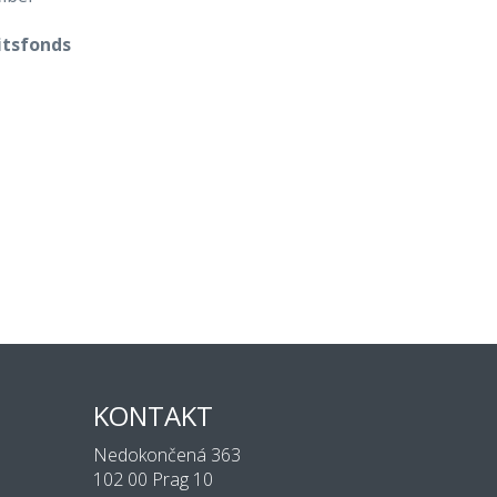
itsfonds
KONTAKT
Nedokončená 363
102 00 Prag 10