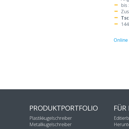
bis
Zus
Tsc
144
Online 
PRODUKTPORTFOLIO
FÜR
Plastikkugelschreiber
Editier
Metallkugelschreiber
Herunt