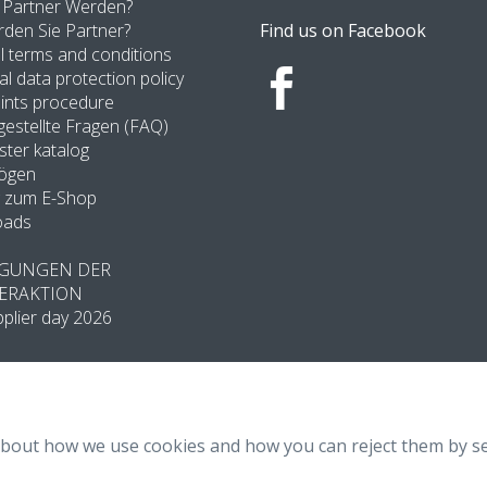
Partner Werden?
den Sie Partner?
Find us on Facebook
 terms and conditions
l data protection policy
ints procedure
gestellte Fragen (FAQ)
ter katalog
ögen
 zum E-Shop
oads
GUNGEN DER
ERAKTION
plier day 2026
about how we use cookies and how you can reject them by se