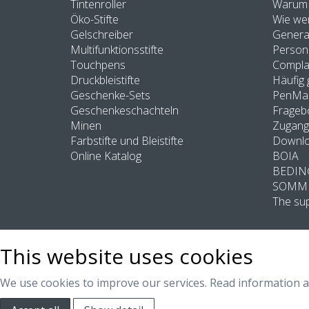
Tintenroller
Warum 
Öko-Stifte
Wie wer
Gelschreiber
General
Multifunktionsstifte
Persona
Touchpens
Compla
Druckbleistifte
Häufig 
Geschenke-Sets
PenMas
Geschenkeschachteln
Frageb
Minen
Zugang
Farbstifte und Bleistifte
Downl
Online Katalog
BOIA
BEDIN
SOMM
The sup
This website uses cookies
We use cookies to improve our services. Read information 