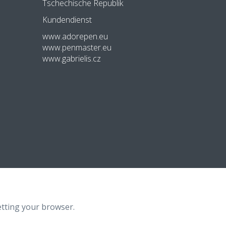
Tschechische Republik
Kundendienst
www.adorepen.eu
www.penmaster.eu
www.gabrielis.cz
tting your browser.