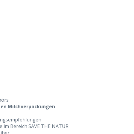
hörs
ten Milchverpackungen
ösungsempfehlungen
ure im Bereich SAVE THE NATUR
iber